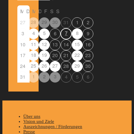
M
D
M
D
F
S
S
28
29
30
27
31
1
2
4
5
7
8
3
6
9
11
12
15
10
13
14
16
18
19
22
17
20
21
23
25
26
27
29
24
28
30
1
2
3
31
4
5
6
Über uns
Vision und Ziele
Auszeichnungen / Förderungen
Presse