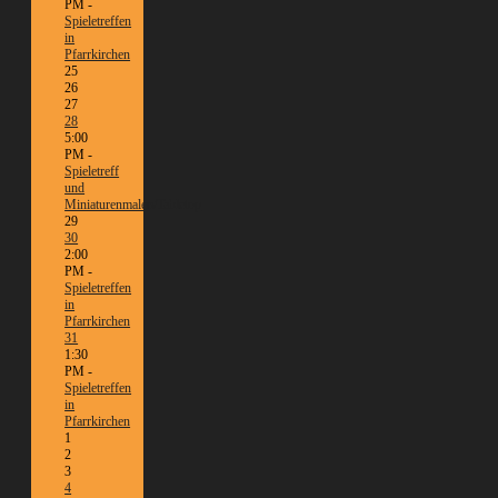
PM -
Spieletreffen
in
Pfarrkirchen
25
26
27
28
5:00
PM -
Spieletreff
und
Miniaturenmalen/Tabletop
29
30
2:00
PM -
Spieletreffen
in
Pfarrkirchen
31
1:30
PM -
Spieletreffen
in
Pfarrkirchen
1
2
3
4