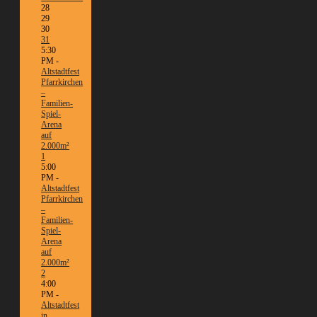
28
29
30
31
5:30
PM -
Altstadtfest
Pfarrkirchen
–
Familien-
Spiel-
Arena
auf
2.000m²
1
5:00
PM -
Altstadtfest
Pfarrkirchen
–
Familien-
Spiel-
Arena
auf
2.000m²
2
4:00
PM -
Altstadtfest
in