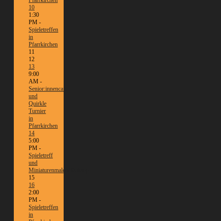
10
1:30
PM -
Spieletreffen
in
Pfarrkirchen
11
12
13
9:00
AM -
Senior:innencafé
und
Quirkle
Turnier
in
Pfarrkirchen
14
5:00
PM -
Spieletreff
und
Miniaturenmalen/Tabletop
15
16
2:00
PM -
Spieletreffen
in