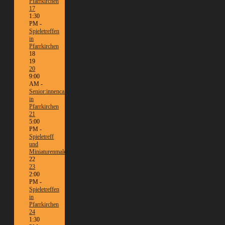
Pfarrkirchen
17
1:30
PM -
Spieletreffen
in
Pfarrkirchen
18
19
20
9:00
AM -
Senior:innencafé
in
Pfarrkirchen
21
5:00
PM -
Spieletreff
und
Miniaturenmalen/Tabletop
22
23
2:00
PM -
Spieletreffen
in
Pfarrkirchen
24
1:30