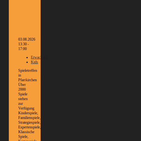
03.08.2026
13:30 -
17:00
Erwachsene
Kids
Spieletreffen
in
Pfarrkirchen
Über
2000
Spiele
stehen
zur
Verfügung
Kinderspiele,
Familienspiele,
Strategiespiele,
Expertenspiele,
Klassische
Spiele,