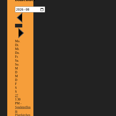
Heute
Mo.
Di.
Mi.
Do.
Fr.
Sa.
So.
M
D
M
D
F
S
S
27
1:30
PM -
Spieletreffen
in
Pfarrkirchen