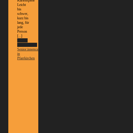
Kartenspiele
Leicht
bis
schwer,
kurz bis
lang, für
jede
Person
[...]
Weitere
Informationen
Senior:innencafé
in
Pfarrkirchen