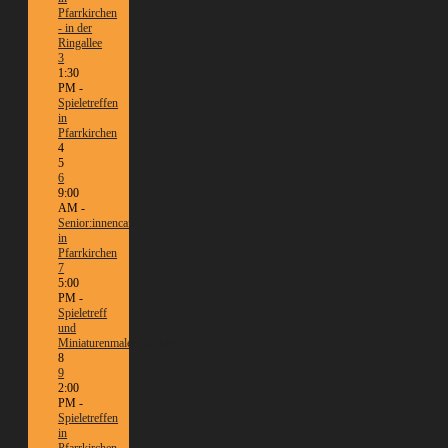
Pfarrkirchen
- in der
Ringallee
3
1:30
PM -
Spieletreffen
in
Pfarrkirchen
4
5
6
9:00
AM -
Senior:innencafé
in
Pfarrkirchen
7
5:00
PM -
Spieletreff
und
Miniaturenmalen/Tabletop
8
9
2:00
PM -
Spieletreffen
in
Pfarrkirchen