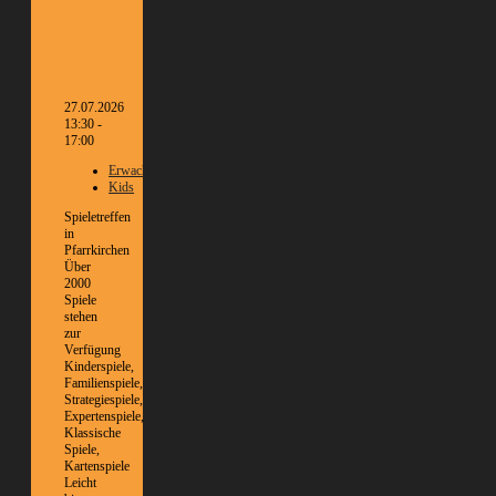
27.07.2026
13:30 -
17:00
Erwachsene
Kids
Spieletreffen
in
Pfarrkirchen
Über
2000
Spiele
stehen
zur
Verfügung
Kinderspiele,
Familienspiele,
Strategiespiele,
Expertenspiele,
Klassische
Spiele,
Kartenspiele
Leicht