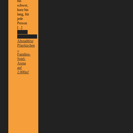
bis
schwer,
kurz bis
lang, für
jede
Person
[...]
Weitere
Informationen
Altstadtfest
Pfarrkirchen
–
Familien-
Spiel-
Arena
auf
2.000m²