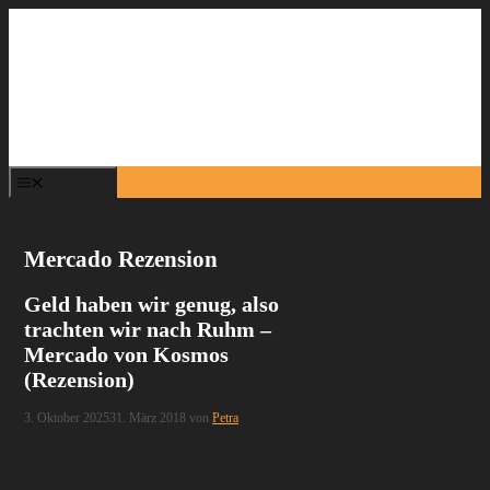
Zum
Inhalt
springen
Menü
Mercado Rezension
Geld haben wir genug, also
trachten wir nach Ruhm –
Mercado von Kosmos
(Rezension)
3. Oktober 2025
31. März 2018
von
Petra