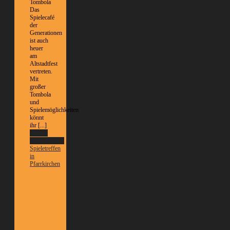
Tombola
Das
Spielecafé
der
Generationen
ist auch
heuer
am
Altstadtfest
vertreten.
Mit
großer
Tombola
und
Spielemöglichkeiten
könnt
ihr [...]
Weitere
Informationen
Spieletreffen
in
Pfarrkirchen