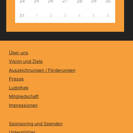
25
26
27
29
24
28
30
1
2
3
31
4
5
6
Über uns
Vision und Ziele
Auszeichnungen / Förderungen
Presse
Ludothek
Mitgliedschaft
Impressionen
Sponsoring und Spenden
Unterstützer