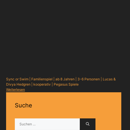
Sync or Swim
|
Familienspiel
|
ab 8 Jahren
|
3-6 Personen
|
Lucas &
Divya Hedgren
|
kooperativ
|
Pegasus Spiele
Weiterlesen
Suche
Suchen
nach: