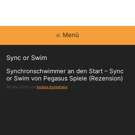
Zum
Inhalt
springen
Menü
Sync or Swim
Synchronschwimmer an den Start – Sync
or Swim von Pegasus Spiele (Rezension)
26. Mai 2026
von
Andrea Kamphake