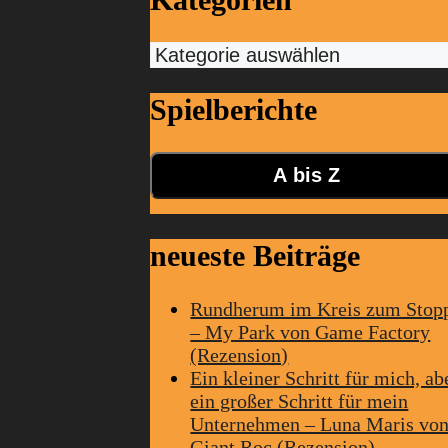
Kategorien
Spielberichte
A bis Z
neueste Beiträge
Rundherum im Kreis zum Stop
– My Park von Game Factory
(Rezension)
Ein kleiner Schritt für mich, ab
ein großer Schritt für mein
Unternehmen – Luna Maris vo
Giant Roc (Rezension)