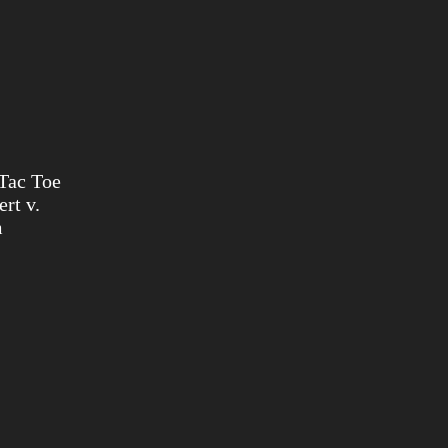
 Tac Toe
rt v.
m