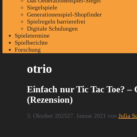
Das Generationenspiel-Siegel
Siegelspiele
Generationenspiel-Shopfinder
Spielregeln barrierefrei
Digitale Schulungen
Spieletermine
Spielberichte
Forschung
otrio
Einfach nur Tic Tac Toe? –
(Rezension)
3. Oktober 2025
27. Januar 2021
von
Julia S