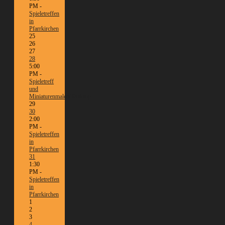
PM -
Spieletreffen
in
Pfarrkirchen
25
26
27
28
5:00
PM -
Spieletreff
und
Miniaturenmalen/Tabletop
29
30
2:00
PM -
Spieletreffen
in
Pfarrkirchen
31
1:30
PM -
Spieletreffen
in
Pfarrkirchen
1
2
3
4