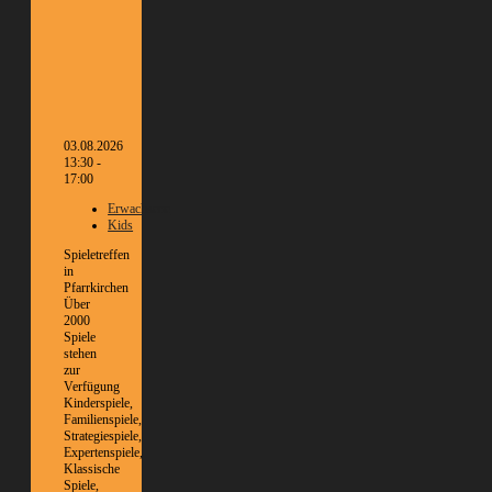
03.08.2026
13:30 -
17:00
Erwachsene
Kids
Spieletreffen
in
Pfarrkirchen
Über
2000
Spiele
stehen
zur
Verfügung
Kinderspiele,
Familienspiele,
Strategiespiele,
Expertenspiele,
Klassische
Spiele,