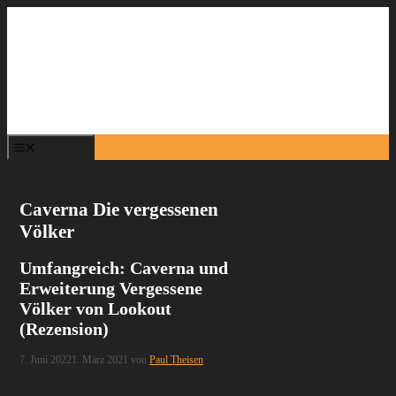
Zum
Inhalt
springen
Menü
Caverna Die vergessenen
Völker
Umfangreich: Caverna und
Erweiterung Vergessene
Völker von Lookout
(Rezension)
7. Juni 2022
1. März 2021
von
Paul Theisen