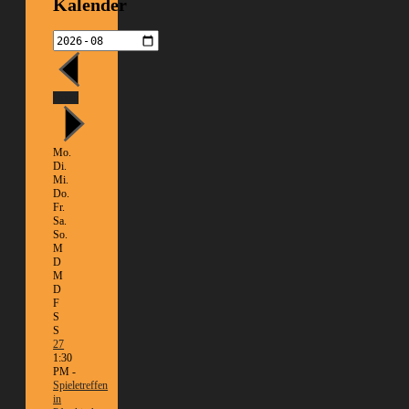
Kalender
Heute
Mo.
Di.
Mi.
Do.
Fr.
Sa.
So.
M
D
M
D
F
S
S
27
1:30
PM -
Spieletreffen
in