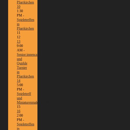
Pfarrkirchen
10
1:30
PM -
Spieletreffen
in
Pfarrkirchen
11
12
13
9:00
AM -
Senior:innencafé
und
Quirkle
Turnier
in
Pfarrkirchen
14
5:00
PM -
Spieletreff
und
Miniaturenmalen/Tabletop
15
16
2:00
PM -
Spieletreffen
in