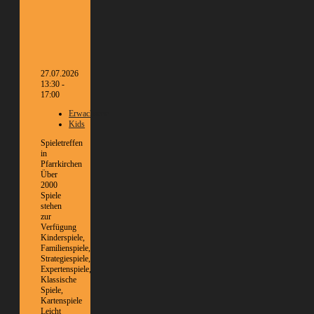
27.07.2026
13:30 -
17:00
Erwachsene
Kids
Spieletreffen
in
Pfarrkirchen
Über
2000
Spiele
stehen
zur
Verfügung
Kinderspiele,
Familienspiele,
Strategiespiele,
Expertenspiele,
Klassische
Spiele,
Kartenspiele
Leicht