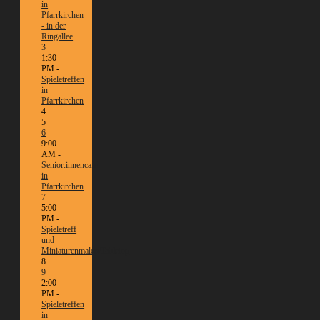
in
Pfarrkirchen
- in der
Ringallee
3
1:30
PM -
Spieletreffen
in
Pfarrkirchen
4
5
6
9:00
AM -
Senior:innencafé
in
Pfarrkirchen
7
5:00
PM -
Spieletreff
und
Miniaturenmalen/Tabletop
8
9
2:00
PM -
Spieletreffen
in