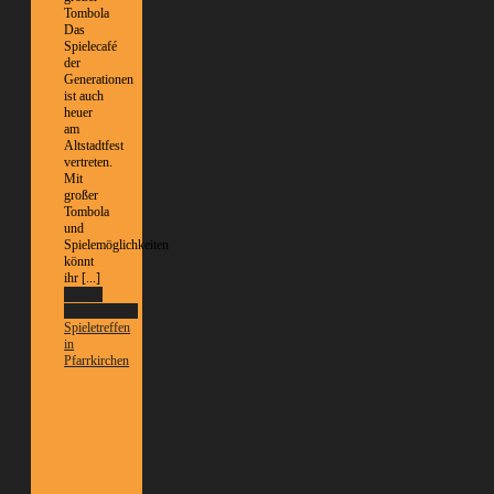
Tombola
Das
Spielecafé
der
Generationen
ist auch
heuer
am
Altstadtfest
vertreten.
Mit
großer
Tombola
und
Spielemöglichkeiten
könnt
ihr [...]
Weitere
Informationen
Spieletreffen
in
Pfarrkirchen