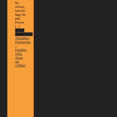
bis
schwer,
kurz bis
lang, für
jede
Person
[...]
Weitere
Informationen
Altstadtfest
Pfarrkirchen
–
Familien-
Spiel-
Arena
auf
2.000m²