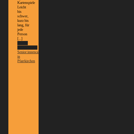
Kartenspiele
Leicht
bis
schwer,
kurz bis
lang, für
jede
Person
[...]
Weitere
Informationen
Senior:innencafé
in
Pfarrkirchen