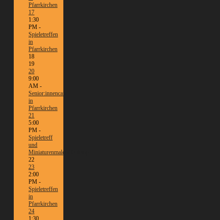
Pfarrkirchen
17
1:30
PM -
Spieletreffen
in
Pfarrkirchen
18
19
20
9:00
AM -
Senior:innencafé
in
Pfarrkirchen
21
5:00
PM -
Spieletreff
und
Miniaturenmalen/Tabletop
22
23
2:00
PM -
Spieletreffen
in
Pfarrkirchen
24
1:30