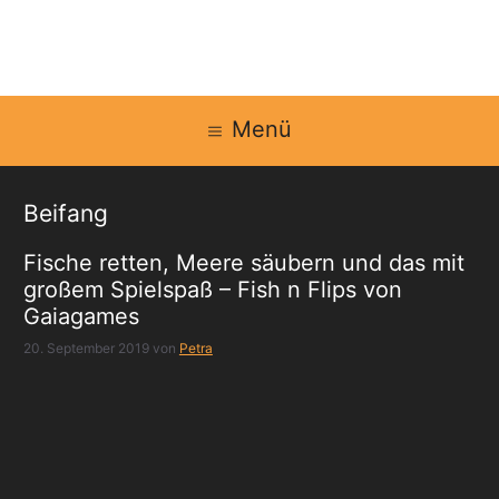
Zum
Inhalt
springen
Menü
Beifang
Fische retten, Meere säubern und das mit
großem Spielspaß – Fish n Flips von
Gaiagames
20. September 2019
von
Petra