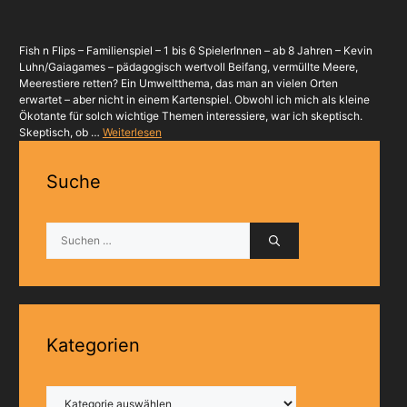
Fish n Flips – Familienspiel – 1 bis 6 SpielerInnen – ab 8 Jahren – Kevin
Luhn/Gaiagames – pädagogisch wertvoll Beifang, vermüllte Meere,
Meerestiere retten? Ein Umweltthema, das man an vielen Orten
erwartet – aber nicht in einem Kartenspiel. Obwohl ich mich als kleine
Ökotante für solch wichtige Themen interessiere, war ich skeptisch.
Skeptisch, ob …
Weiterlesen
Suche
Suchen
nach:
Kategorien
Kategorien