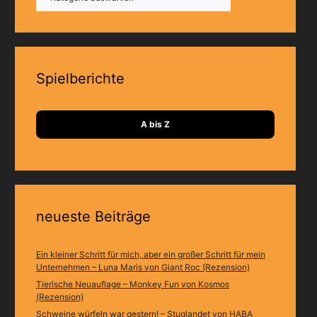
Spielberichte
A bis Z
neueste Beiträge
Ein kleiner Schritt für mich, aber ein großer Schritt für mein
Unternehmen – Luna Maris von Giant Roc (Rezension)
Tierische Neuauflage – Monkey Fun von Kosmos
(Rezension)
Schweine würfeln war gestern! – Stuglandet von HABA