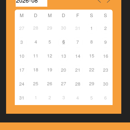
M
D
M
D
F
S
S
28
29
30
27
31
1
2
4
5
6
8
3
7
9
11
12
15
10
13
14
16
18
19
22
17
20
21
23
25
26
27
29
24
28
30
1
2
3
31
4
5
6