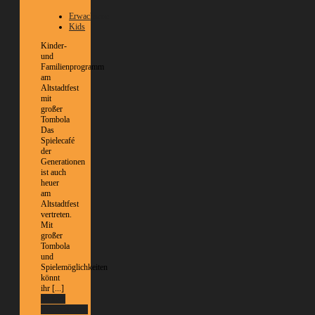
Erwachsene
Kids
Kinder-
und
Familienprogramm
am
Altstadtfest
mit
großer
Tombola
Das
Spielecafé
der
Generationen
ist auch
heuer
am
Altstadtfest
vertreten.
Mit
großer
Tombola
und
Spielemöglichkeiten
könnt
ihr [...]
Weitere
Informationen