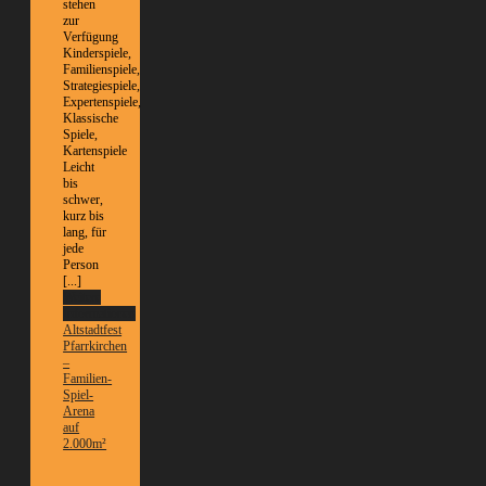
stehen
zur
Verfügung
Kinderspiele,
Familienspiele,
Strategiespiele,
Expertenspiele,
Klassische
Spiele,
Kartenspiele
Leicht
bis
schwer,
kurz bis
lang, für
jede
Person
[...]
Weitere
Informationen
Altstadtfest
Pfarrkirchen
–
Familien-
Spiel-
Arena
auf
2.000m²