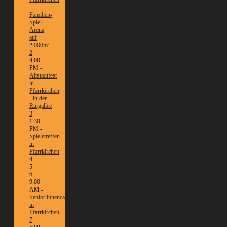
–
Familien-
Spiel-
Arena
auf
2.000m²
2
4:00
PM -
Altstadtfest
in
Pfarrkirchen
- in der
Ringallee
3
1:30
PM -
Spieletreffen
in
Pfarrkirchen
4
5
6
9:00
AM -
Senior:innencafé
in
Pfarrkirchen
7