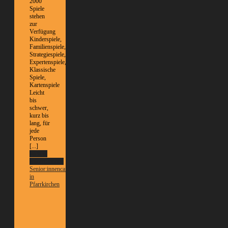
2000
Spiele
stehen
zur
Verfügung
Kinderspiele,
Familienspiele,
Strategiespiele,
Expertenspiele,
Klassische
Spiele,
Kartenspiele
Leicht
bis
schwer,
kurz bis
lang, für
jede
Person
[...]
Weitere
Informationen
Senior:innencafé
in
Pfarrkirchen