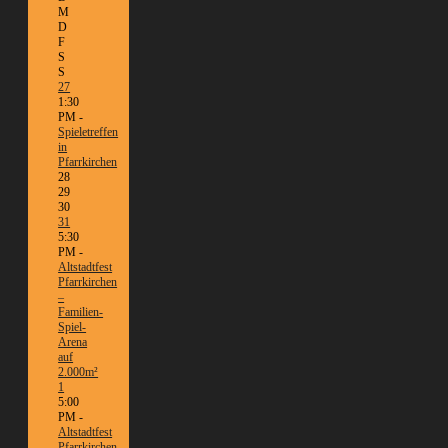
M
D
F
S
S
27
1:30
PM -
Spieletreffen
in
Pfarrkirchen
28
29
30
31
5:30
PM -
Altstadtfest
Pfarrkirchen
–
Familien-
Spiel-
Arena
auf
2.000m²
1
5:00
PM -
Altstadtfest
Pfarrkirchen