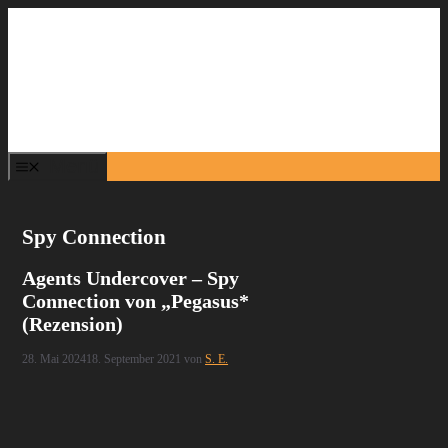
Zum
Inhalt
springen
Menü
Spy Connection
Agents Undercover – Spy
Connection von „Pegasus*
(Rezension)
28. Mai 2024
18. September 2021
von
S. E.