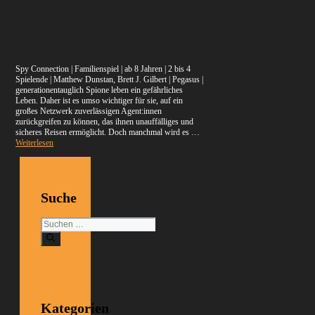
Spy Connection | Familienspiel | ab 8 Jahren | 2 bis 4
Spielende | Matthew Dunstan, Brett J. Gilbert | Pegasus |
generationentauglich Spione leben ein gefährliches
Leben. Daher ist es umso wichtiger für sie, auf ein
großes Netzwerk zuverlässigen Agent:innen
zurückgreifen zu können, das ihnen unauffälliges und
sicheres Reisen ermöglicht. Doch manchmal wird es …
Weiterlesen
Suche
Suchen
nach:
Kategorien