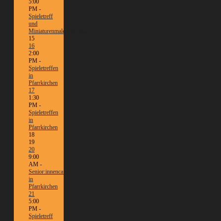
5:00
PM -
Spieletreff
und
Miniaturenmalen/Tabletop
15
16
2:00
PM -
Spieletreffen
in
Pfarrkirchen
17
1:30
PM -
Spieletreffen
in
Pfarrkirchen
18
19
20
9:00
AM -
Senior:innencafé
in
Pfarrkirchen
21
5:00
PM -
Spieletreff