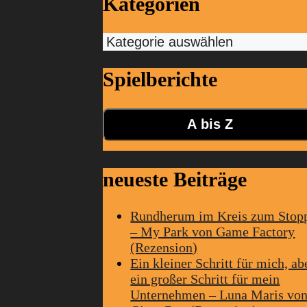
Kategorien
Kategorien
Spielberichte
A bis Z
neueste Beiträge
Rundherum im Kreis zum Stop
– My Park von Game Factory
(Rezension)
Ein kleiner Schritt für mich, ab
ein großer Schritt für mein
Unternehmen – Luna Maris vo