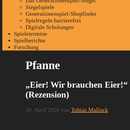
Das Generationenspiel-Siegel
Siegelspiele
Generationenspiel-Shopfinder
Spielregeln barrierefrei
Digitale Schulungen
Spieletermine
Spielberichte
Forschung
Pfanne
„Eier! Wir brauchen Eier!“
(Rezension)
28. April 2026
von
Tobias Mallock