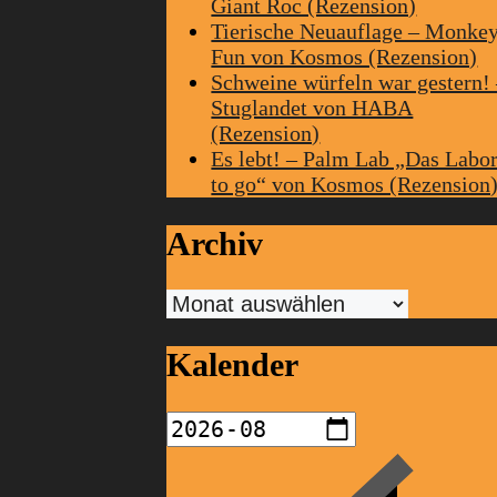
Giant Roc (Rezension)
Tierische Neuauflage – Monke
Fun von Kosmos (Rezension)
Schweine würfeln war gestern!
Stuglandet von HABA
(Rezension)
Es lebt! – Palm Lab „Das Labo
to go“ von Kosmos (Rezension
Archiv
Archiv
Kalender