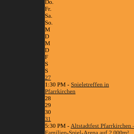
Do.
Fr.
Sa.
So.
M
D
M
D
F
S
S
27
1:30 PM -
Spieletreffen in
Pfarrkirchen
28
29
30
31
5:30 PM -
Altstadtfest Pfarrkirchen 
Familien-Spiel-Arena auf 2.000m²