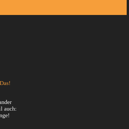
 Das!
ander
l auch:
enge!