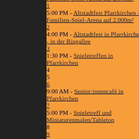
1
5:00 PM -
Altstadtfest Pfarrkirchen 
Familien-Spiel-Arena auf 2.000m²
2
4:00 PM -
Altstadtfest in Pfarrkirch
- in der Ringallee
3
1:30 PM -
Spieletreffen in
Pfarrkirchen
4
5
6
9:00 AM -
Senior:innencafé in
Pfarrkirchen
7
5:00 PM -
Spieletreff und
Miniaturenmalen/Tabletop
8
9