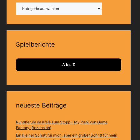
Kategorien
Spielberichte
A bis Z
neueste Beiträge
Rundherum im Kreis zum Stopp – My Park von Game
Factory (Rezension)
Ein kleiner Schritt für mich, aber ein großer Schritt für mein