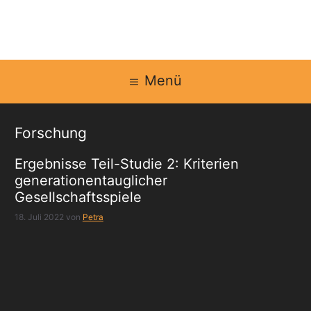
Zum
Inhalt
springen
Menü
Forschung
Ergebnisse Teil-Studie 2: Kriterien
generationentauglicher
Gesellschaftsspiele
18. Juli 2022
von
Petra