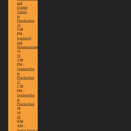
und
Quirkle
Turnier
in
Pfarrkirchen
14
5:00
PM -
Spieletreff
und
Miniaturenmalen/Tabletop
15
16
2:00
PM -
Spieletreffen
in
Pfarrkirchen
17
1:30
PM -
Spieletreffen
in
Pfarrkirchen
18
19
20
9:00
AM -
Senior:innencafé