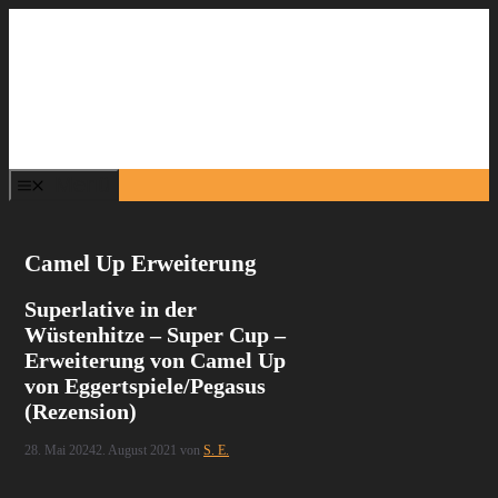
Zum
Inhalt
springen
Menü
Camel Up Erweiterung
Superlative in der
Wüstenhitze – Super Cup –
Erweiterung von Camel Up
von Eggertspiele/Pegasus
(Rezension)
28. Mai 2024
2. August 2021
von
S. E.