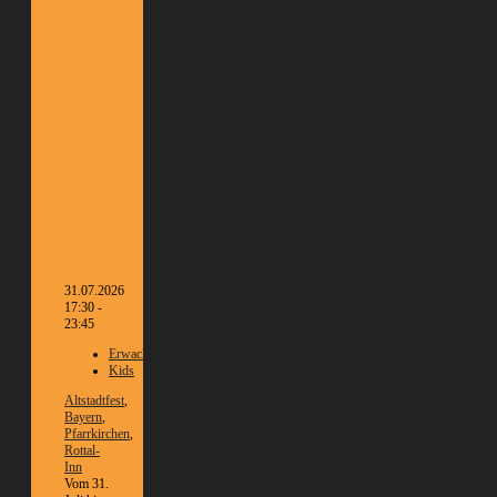
31.07.2026
17:30 -
23:45
Erwachsene
Kids
Altstadtfest
,
Bayern
,
Pfarrkirchen
,
Rottal-
Inn
Vom 31.