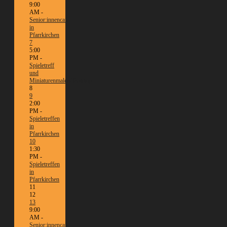
9:00
AM -
Senior:innencafé
in
Pfarrkirchen
7
5:00
PM -
Spieletreff
und
Miniaturenmalen/Tabletop
8
9
2:00
PM -
Spieletreffen
in
Pfarrkirchen
10
1:30
PM -
Spieletreffen
in
Pfarrkirchen
11
12
13
9:00
AM -
Senior:innencafé