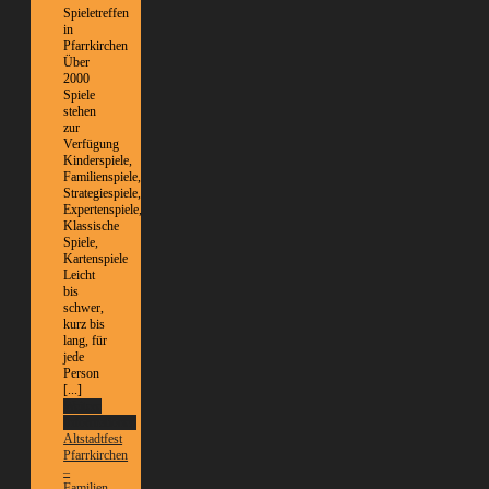
Spieletreffen
in
Pfarrkirchen
Über
2000
Spiele
stehen
zur
Verfügung
Kinderspiele,
Familienspiele,
Strategiespiele,
Expertenspiele,
Klassische
Spiele,
Kartenspiele
Leicht
bis
schwer,
kurz bis
lang, für
jede
Person
[...]
Weitere
Informationen
Altstadtfest
Pfarrkirchen
–
Familien-