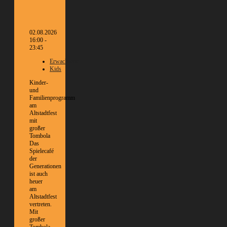
02.08.2026
16:00 -
23:45
Erwachsene
Kids
Kinder-
und
Familienprogramm
am
Altstadtfest
mit
großer
Tombola
Das
Spielecafé
der
Generationen
ist auch
heuer
am
Altstadtfest
vertreten.
Mit
großer
Tombola