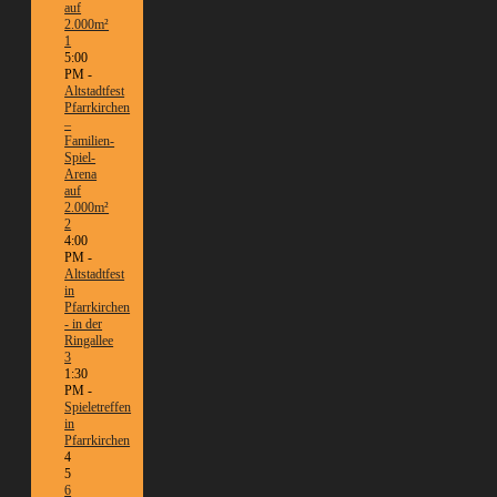
auf
2.000m²
1
5:00
PM -
Altstadtfest
Pfarrkirchen
–
Familien-
Spiel-
Arena
auf
2.000m²
2
4:00
PM -
Altstadtfest
in
Pfarrkirchen
- in der
Ringallee
3
1:30
PM -
Spieletreffen
in
Pfarrkirchen
4
5
6