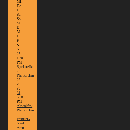
Mi.
Do.
Fr.
Sa.
So.
M
D
M
D
F
S
S
27
1:30
PM -
Spieletreffen
in
Pfarrkirchen
28
29
30
31
5:30
PM -
Altstadtfest
Pfarrkirchen
–
Familien-
Spiel-
Arena