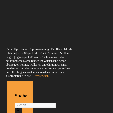
Camel Up – Super Cup Erweiterung | Familienspiel | ab
8 Jahren | 2 bis 8 Spielende | 20-30 Minuten | Steffen
Bogen | Eggertspiele/Pegasus Nachdem mich das
herkömmliche Kamelrennen im Wüstensand schon
überzeugen konnte, wollte ich unbedingt noch einen
draufsetzen und die Superlative des Supercups auf mich
und alle übrigens wettenden Wüstenanführer:innen
ausprobieren. Ob die …
Weiterlesen
Suche
Suchen
nach: