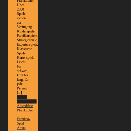
Pfarrkirchen
Über
2000
Spiele
stehen
zur
Verfügung
Kinderspiele,
Familienspiele,
Strategiespiele,
Expertenspiele,
Klassische
Spiele,
Kartenspiele
Leicht
bis
schwer,
kurz bis
lang, für
jede
Person
[...]
Weitere
Informationen
Altstadtfest
Pfarrkirchen
–
Familien-
Spiel-
Arena