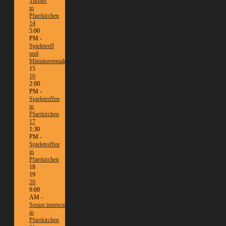
Turnier
in
Pfarrkirchen
14
5:00
PM -
Spieletreff
und
Miniaturenmalen/Tabletop
15
16
2:00
PM -
Spieletreffen
in
Pfarrkirchen
17
1:30
PM -
Spieletreffen
in
Pfarrkirchen
18
19
20
9:00
AM -
Senior:innencafé
in
Pfarrkirchen