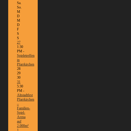
Sa.
So.
M
D
M
D
F
S
S
27
1:30
PM -
Spieletreffen
in
Pfarrkirchen
28
29
30
31
5:30
PM -
Altstadtfest
Pfarrkirchen
–
Familien-
Spiel-
Arena
auf
2.000m²
1