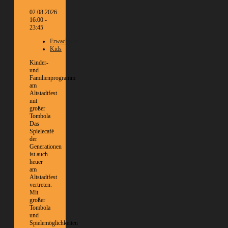
02.08.2026
16:00 -
23:45
Erwachsene
Kids
Kinder-
und
Familienprogramm
am
Altstadtfest
mit
großer
Tombola
Das
Spielecafé
der
Generationen
ist auch
heuer
am
Altstadtfest
vertreten.
Mit
großer
Tombola
und
Spielemöglichkeiten