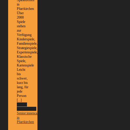
in
Pfarrkirchen
Über
2000
Spiele
stehen
zur
Verfügung
Kinderspiele,
Familienspiele,
Strategiespiele,
Expertenspiele,
Klassische
Spiele,
Kartenspiele
Leicht
bis
schwer,
kurz bis
lang, für
jede
Person
[...]
Weitere
Informationen
Senior:innencafé
in
Pfarrkirchen