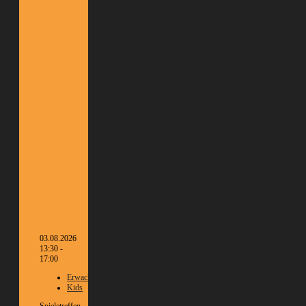
03.08.2026
13:30 -
17:00
Erwachsene
Kids
Spieletreffen