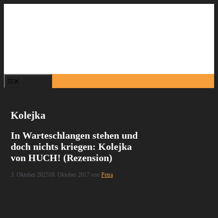
Zum
Inhalt
springen
Menü
Kolejka
In Warteschlangen stehen und
doch nichts kriegen: Kolejka
von HUCH! (Rezension)
3. Oktober 2025
18. Oktober 2017
von
Petra