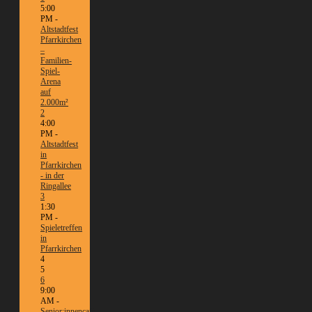
5:00
PM -
Altstadtfest
Pfarrkirchen
–
Familien-
Spiel-
Arena
auf
2.000m²
2
4:00
PM -
Altstadtfest
in
Pfarrkirchen
- in der
Ringallee
3
1:30
PM -
Spieletreffen
in
Pfarrkirchen
4
5
6
9:00
AM -
Senior:innencafé