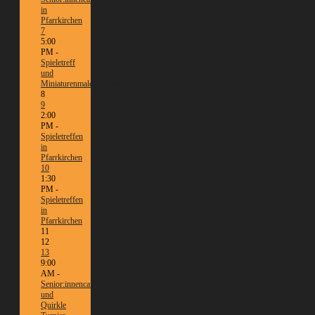
in
Pfarrkirchen
7
5:00
PM -
Spieletreff
und
Miniaturenmalen/Tabletop
8
9
2:00
PM -
Spieletreffen
in
Pfarrkirchen
10
1:30
PM -
Spieletreffen
in
Pfarrkirchen
11
12
13
9:00
AM -
Senior:innencafé
und
Quirkle