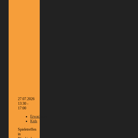
27.07.2026
13:30 -
17:00
Erwachsene
Kids
Spieletreffen
in