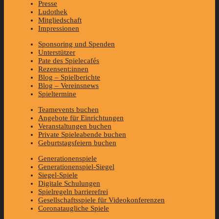
Presse
Ludothek
Mitgliedschaft
Impressionen
Sponsoring und Spenden
Unterstützer
Pate des Spielecafés
Rezensent:innen
Blog – Spielberichte
Blog – Vereinsnews
Spieltermine
Teamevents buchen
Angebote für Einrichtungen
Veranstaltungen buchen
Private Spieleabende buchen
Geburtstagsfeiern buchen
Generationenspiele
Generationenspiel-Siegel
Siegel-Spiele
Digitale Schulungen
Spielregeln barrierefrei
Gesellschaftsspiele für Videokonferenzen
Coronataugliche Spiele