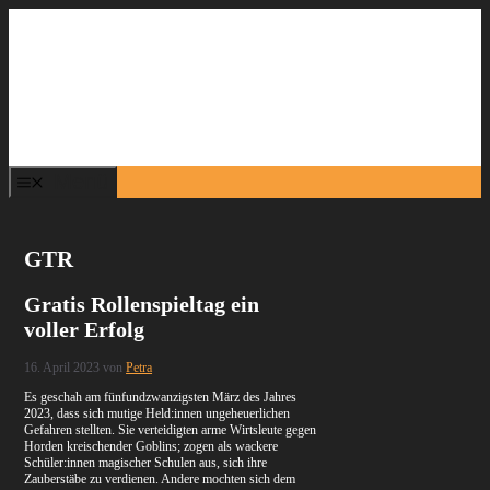
Zum
Inhalt
springen
Menü
GTR
Gratis Rollenspieltag ein
voller Erfolg
16. April 2023
von
Petra
Es geschah am fünfundzwanzigsten März des Jahres
2023, dass sich mutige Held:innen ungeheuerlichen
Gefahren stellten. Sie verteidigten arme Wirtsleute gegen
Horden kreischender Goblins; zogen als wackere
Schüler:innen magischer Schulen aus, sich ihre
Zauberstäbe zu verdienen. Andere mochten sich dem