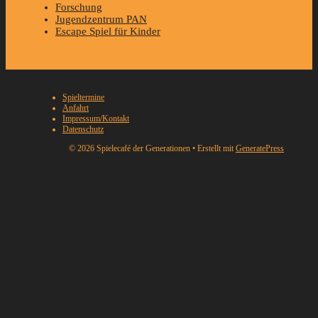
Forschung
Jugendzentrum PAN
Escape Spiel für Kinder
Spieltermine
Anfahrt
Impressum/Kontakt
Datenschutz
© 2026 Spielecafé der Generationen
• Erstellt mit
GeneratePress