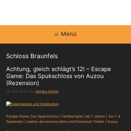
Zum
Inhalt
springen
Menü
Schloss Braunfels
Achtung, gleich schlägt’s 12! – Escape
Game: Das Spukschloss von Auzou
(Rezension)
14. Mai 2024
von
Annika Harms
Escape Game, Das Spukschloss | Familienspiel | ab 7 Jahren | bis 1-4
Spielende | L’atelier des bonnes idées und Emmanuel Trédez | Auzou