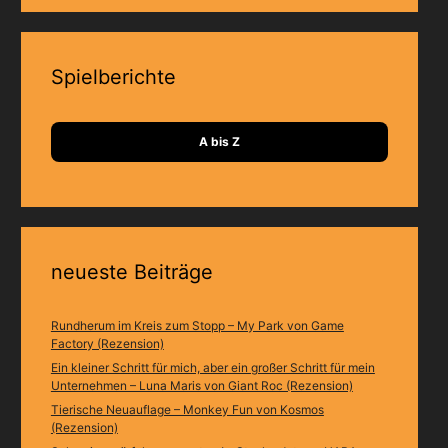
Spielberichte
A bis Z
neueste Beiträge
Rundherum im Kreis zum Stopp – My Park von Game
Factory (Rezension)
Ein kleiner Schritt für mich, aber ein großer Schritt für mein
Unternehmen – Luna Maris von Giant Roc (Rezension)
Tierische Neuauflage – Monkey Fun von Kosmos
(Rezension)