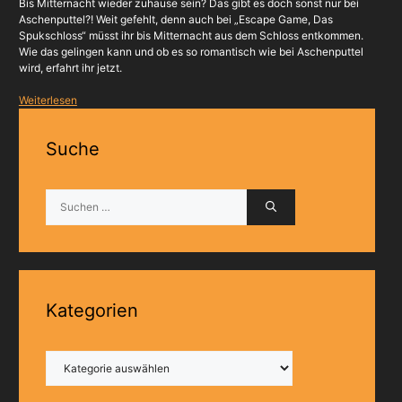
Bis Mitternacht wieder zuhause sein? Das gibt es doch sonst nur bei
Aschenputtel?! Weit gefehlt, denn auch bei „Escape Game, Das
Spukschloss“ müsst ihr bis Mitternacht aus dem Schloss entkommen.
Wie das gelingen kann und ob es so romantisch wie bei Aschenputtel
wird, erfahrt ihr jetzt.
Weiterlesen
Suche
Suchen
nach:
Kategorien
Kategorien