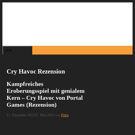
Zum
Inhalt
springen
Menü
Cry Havoc Rezension
Kampfreiches
Eroberungsspiel mit genialem
Kern – Cry Havoc von Portal
Games (Rezension)
11. Dezember 2022
21. Mai 2018
von
Petra