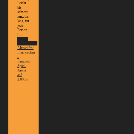
Leicht
bis
schwer,
kurz bis
lang, für
jede
Person
[...]
Weitere
Informationen
Altstadtfest
Pfarrkirchen
–
Familien-
Spiel-
Arena
auf
2.000m²