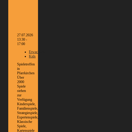
27.07.2026
13:30 -
17:00
Erwachsene
Kids
Spieletreffen
in
Pfarrkirchen
Über
2000
Spiele
stehen
zur
Verfügung
Kinderspiele,
Familienspiele,
Strategiespiele,
Expertenspiele,
Klassische
Spiele,
Kartenspiele