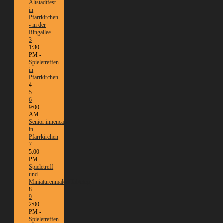
Altstadtfest
in
Pfarrkirchen
- in der
Ringallee
3
1:30
PM -
Spieletreffen
in
Pfarrkirchen
4
5
6
9:00
AM -
Senior:innencafé
in
Pfarrkirchen
7
5:00
PM -
Spieletreff
und
Miniaturenmalen/Tabletop
8
9
2:00
PM -
Spieletreffen