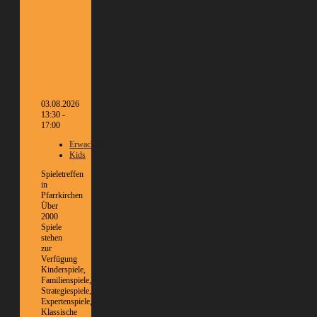
03.08.2026
13:30 -
17:00
Erwachsene
Kids
Spieletreffen
in
Pfarrkirchen
Über
2000
Spiele
stehen
zur
Verfügung
Kinderspiele,
Familienspiele,
Strategiespiele,
Expertenspiele,
Klassische