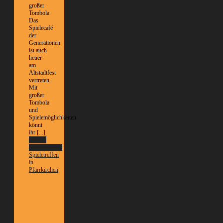
großer
Tombola
Das
Spielecafé
der
Generationen
ist auch
heuer
am
Altstadtfest
vertreten.
Mit
großer
Tombola
und
Spielemöglichkeiten
könnt
ihr [...]
Weitere
Informationen
Spieletreffen
in
Pfarrkirchen