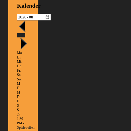
Kalender
Heute
Mo.
Di.
Mi.
Do.
Fr.
Sa.
So.
M
D
M
D
F
S
S
27
1:30
PM -
Spieletreffen