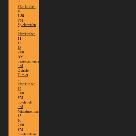
in
Pfarrkirchen
10
1:30
PM -
Spieletreffen
in
Pfarrkirchen
11
12
13
9:00
AM -
Senior:innencafé
und
Quirkle
Turnier
in
Pfarrkirchen
14
5:00
PM -
Spieletreff
und
Miniaturenmalen/Tabletop
15
16
2:00
PM -
Spieletreffen