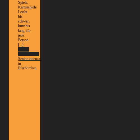
Spiele,
Kartenspiele
Leicht
bis
schwer,
kurz bis
lang, für
jede
Person
[...]
Weitere
Informationen
Senior:innencafé
in
Pfarrkirchen