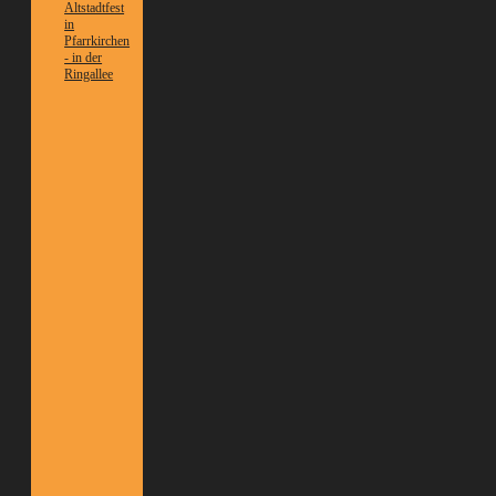
Altstadtfest
in
Pfarrkirchen
- in der
Ringallee