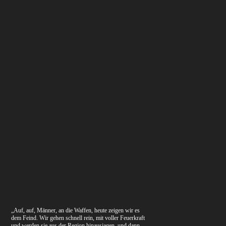
„Auf, auf, Männer, an die Waffen, heute zeigen wir es
dem Feind. Wir gehen schnell rein, mit voller Feuerkraft
und werden sie aus der Region hinausjagen, und dann