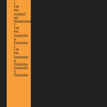
4
5:00
PM -
Spieletreff
und
Miniaturenmalen/Tabletop
5
2:00
PM -
Spieletreffen
in
Pfarrkirchen
6
2:00
PM -
Spieletreffen
in
Pfarrkirchen
Spieletreffen
in
Pfarrkirchen