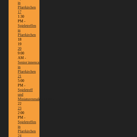
in
Pfarrkirchen
17
1:30
PM -
Spieletreffen
in
Pfarrkirchen
18
19
20
9:00
AM -
Senior:innencafé
in
Pfarrkirchen
21
5:00
PM -
Spieletreff
und
Miniaturenmalen/Tabletop
22
23
2:00
PM -
Spieletreffen
in
Pfarrkirchen
24