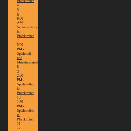
Pfarrkirchen
4
5
6
9:00
AM -
Senior:innencafé
in
Pfarrkirchen
7
5:00
PM -
Spieletreff
und
Miniaturenmalen/Tabletop
8
9
2:00
PM -
Spieletreffen
in
Pfarrkirchen
10
1:30
PM -
Spieletreffen
in
Pfarrkirchen
11
12