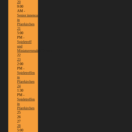
20
9:00
AM -
Senior:innencafé
in
Pfarrkirchen
21
5:00
PM -
Spieletreff
und
Miniaturenmalen/Tabletop
22
23
2:00
PM -
Spieletreffen
in
Pfarrkirchen
24
1:30
PM -
Spieletreffen
in
Pfarrkirchen
25
26
27
28
5:00