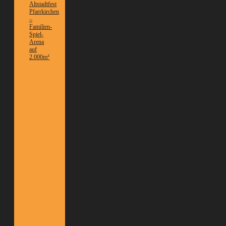
Altstadtfest
Pfarrkirchen
–
Familien-
Spiel-
Arena
auf
2.000m²