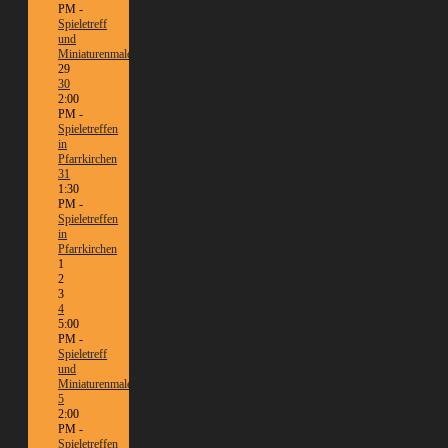
PM -
Spieletreff
und
Miniaturenmalen/Tabletop
29
30
2:00
PM -
Spieletreffen
in
Pfarrkirchen
31
1:30
PM -
Spieletreffen
in
Pfarrkirchen
1
2
3
4
5:00
PM -
Spieletreff
und
Miniaturenmalen/Tabletop
5
2:00
PM -
Spieletreffen