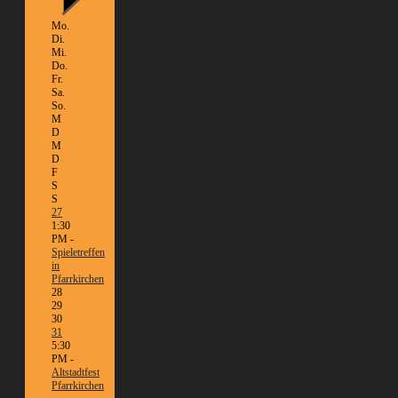
Mo.
Di.
Mi.
Do.
Fr.
Sa.
So.
M
D
M
D
F
S
S
27
1:30
PM -
Spieletreffen
in
Pfarrkirchen
28
29
30
31
5:30
PM -
Altstadtfest
Pfarrkirchen