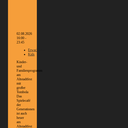
02.08.2026
16:00 -
23:45
Erwachsene
Kids
Kinder-
und
Familienprogramm
am
Altstadtfest
mit
großer
Tombola
Das
Spielecafé
der
Generationen
ist auch
heuer
am
Altstadtfest