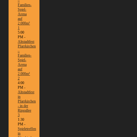
–
Familien-
Spiel-
Arena
auf
2.000m²
1
5:00
PM -
Altstadtfest
Pfarrkirchen
–
Familien-
Spiel-
Arena
auf
2.000m²
2
4:00
PM -
Altstadtfest
in
Pfarrkirchen
- in der
Ringallee
3
1:30
PM -
Spieletreffen
in