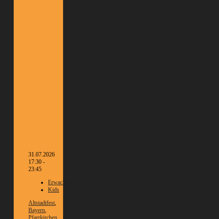
31.07.2026
17:30 -
23:45
Erwachsene
Kids
Altstadtfest
,
Bayern
,
Pfarrkirchen
,