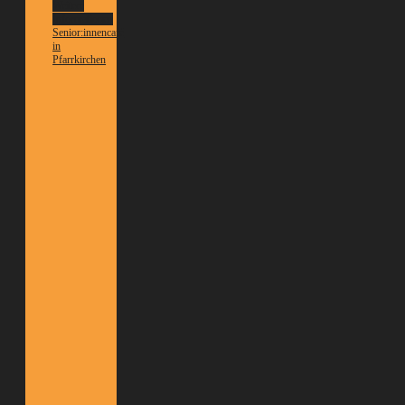
Weitere
Informationen
Senior:innencafé
in
Pfarrkirchen