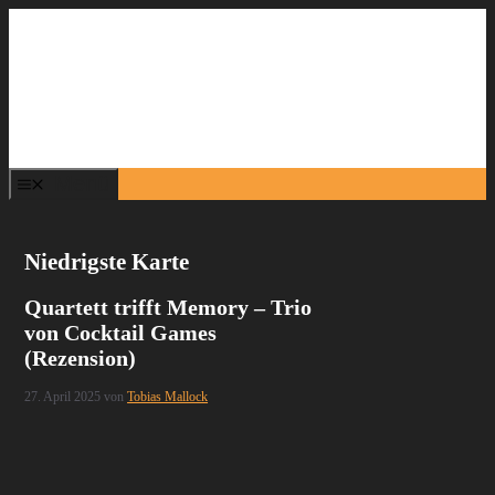
Zum
Inhalt
springen
Menü
Niedrigste Karte
Quartett trifft Memory – Trio
von Cocktail Games
(Rezension)
27. April 2025
von
Tobias Mallock