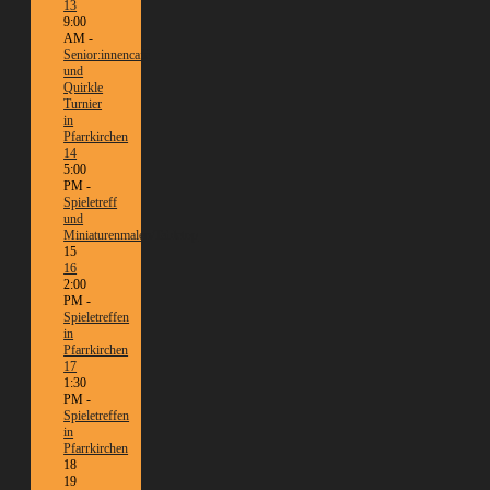
13
9:00
AM -
Senior:innencafé
und
Quirkle
Turnier
in
Pfarrkirchen
14
5:00
PM -
Spieletreff
und
Miniaturenmalen/Tabletop
15
16
2:00
PM -
Spieletreffen
in
Pfarrkirchen
17
1:30
PM -
Spieletreffen
in
Pfarrkirchen
18
19