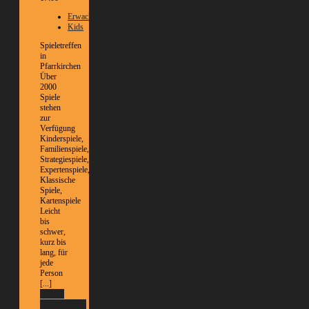
Erwachsene
Kids
Spieletreffen
in
Pfarrkirchen
Über
2000
Spiele
stehen
zur
Verfügung
Kinderspiele,
Familienspiele,
Strategiespiele,
Expertenspiele,
Klassische
Spiele,
Kartenspiele
Leicht
bis
schwer,
kurz bis
lang, für
jede
Person
[...]
Weitere
Informationen