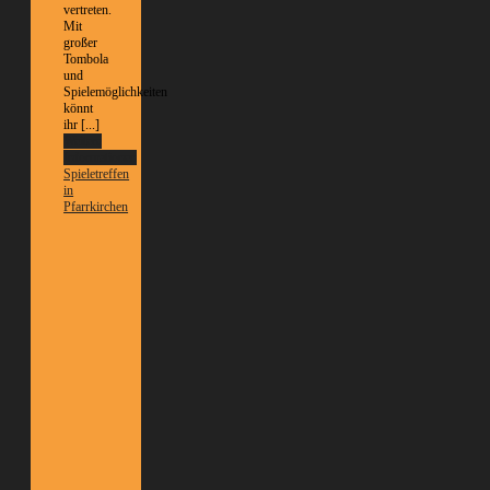
vertreten.
Mit
großer
Tombola
und
Spielemöglichkeiten
könnt
ihr [...]
Weitere
Informationen
Spieletreffen
in
Pfarrkirchen