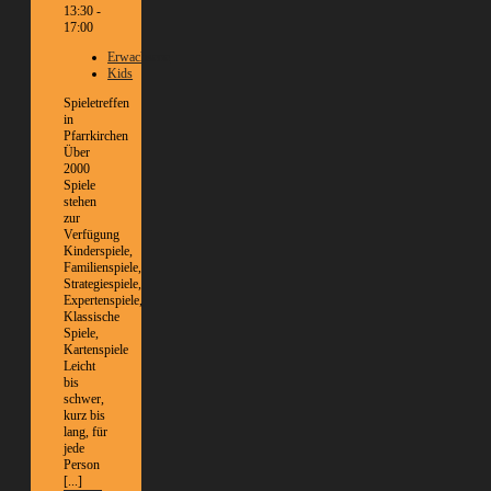
13:30 -
17:00
Erwachsene
Kids
Spieletreffen
in
Pfarrkirchen
Über
2000
Spiele
stehen
zur
Verfügung
Kinderspiele,
Familienspiele,
Strategiespiele,
Expertenspiele,
Klassische
Spiele,
Kartenspiele
Leicht
bis
schwer,
kurz bis
lang, für
jede
Person
[...]