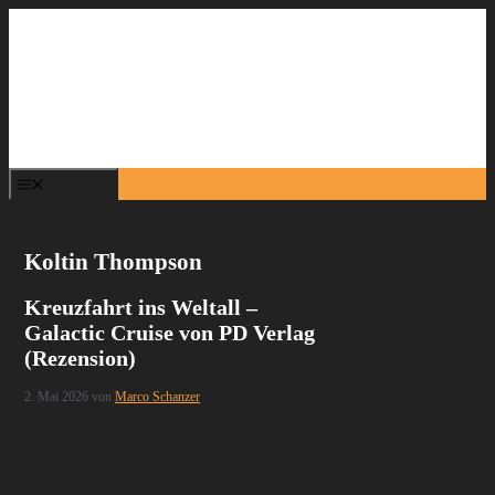
Zum
Inhalt
springen
Menü
Koltin Thompson
Kreuzfahrt ins Weltall –
Galactic Cruise von PD Verlag
(Rezension)
2. Mai 2026
von
Marco Schanzer