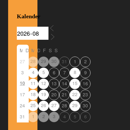
Kalender
M
D
M
D
F
S
S
28
29
30
27
31
1
2
4
5
8
3
6
7
9
10
11
12
15
13
14
16
18
19
22
17
20
21
23
25
26
27
29
24
28
30
1
2
3
31
4
5
6