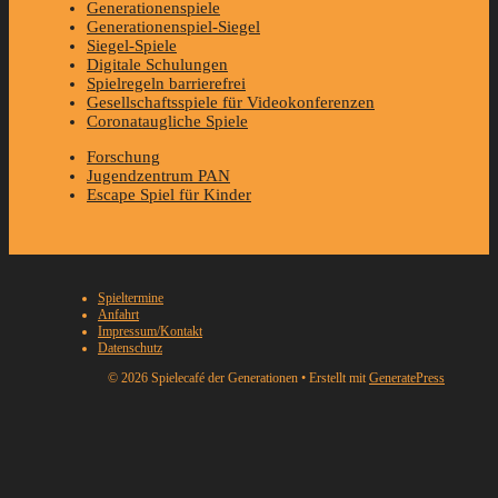
Generationenspiele
Generationenspiel-Siegel
Siegel-Spiele
Digitale Schulungen
Spielregeln barrierefrei
Gesellschaftsspiele für Videokonferenzen
Coronataugliche Spiele
Forschung
Jugendzentrum PAN
Escape Spiel für Kinder
Spieltermine
Anfahrt
Impressum/Kontakt
Datenschutz
© 2026 Spielecafé der Generationen
• Erstellt mit
GeneratePress