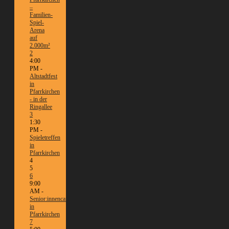
–
Familien-
Spiel-
Arena
auf
2.000m²
2
4:00
PM -
Altstadtfest
in
Pfarrkirchen
- in der
Ringallee
3
1:30
PM -
Spieletreffen
in
Pfarrkirchen
4
5
6
9:00
AM -
Senior:innencafé
in
Pfarrkirchen
7