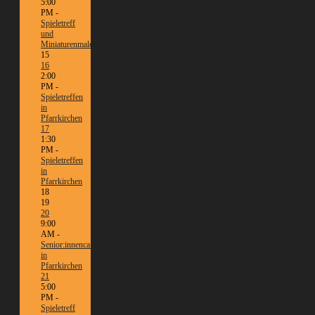
5:00
PM -
Spieletreff
und
Miniaturenmalen/Tabletop
15
16
2:00
PM -
Spieletreffen
in
Pfarrkirchen
17
1:30
PM -
Spieletreffen
in
Pfarrkirchen
18
19
20
9:00
AM -
Senior:innencafé
in
Pfarrkirchen
21
5:00
PM -
Spieletreff