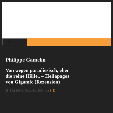
Zum
Inhalt
springen
Menü
Philippe Gamelin
Von wegen paradiesisch, eher
die reine Hölle.. – Hellapagos
von Gigamic (Rezension)
28. Mai 2024
9. Dezember 2021
von
S. E.