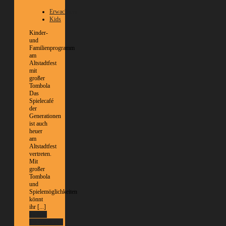
Erwachsene
Kids
Kinder-
und
Familienprogramm
am
Altstadtfest
mit
großer
Tombola
Das
Spielecafé
der
Generationen
ist auch
heuer
am
Altstadtfest
vertreten.
Mit
großer
Tombola
und
Spielemöglichkeiten
könnt
ihr [...]
Weitere
Informationen