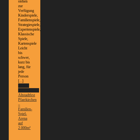
stehen
zur
Verfügung
Kinderspiele,
Familienspiele,
Strategiespiele,
Expertenspiele,
Klassische
Spiele,
Kartenspiele
Leicht
bis
schwer,
kurz bis
lang, für
jede
Person
[...]
Weitere
Informationen
Altstadtfest
Pfarrkirchen
–
Familien-
Spiel-
Arena
auf
2.000m²