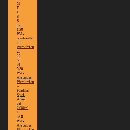
M
D
F
S
S
27
1:30
PM -
Spieletreffen
in
Pfarrkirchen
28
29
30
31
5:30
PM -
Altstadtfest
Pfarrkirchen
–
Familien-
Spiel-
Arena
auf
2.000m²
1
5:00
PM -
Altstadtfest
Pfarrkirchen