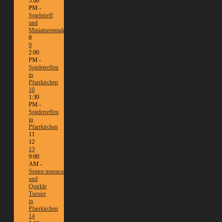
5:00
PM -
Spieletreff
und
Miniaturenmalen/Tabletop
8
9
2:00
PM -
Spieletreffen
in
Pfarrkirchen
10
1:30
PM -
Spieletreffen
in
Pfarrkirchen
11
12
13
9:00
AM -
Senior:innencafé
und
Quirkle
Turnier
in
Pfarrkirchen
14