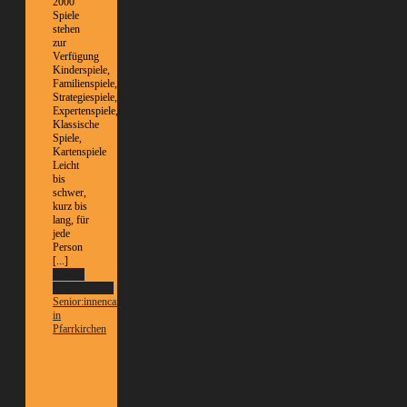
2000
Spiele
stehen
zur
Verfügung
Kinderspiele,
Familienspiele,
Strategiespiele,
Expertenspiele,
Klassische
Spiele,
Kartenspiele
Leicht
bis
schwer,
kurz bis
lang, für
jede
Person
[...]
Weitere
Informationen
Senior:innencafé
in
Pfarrkirchen