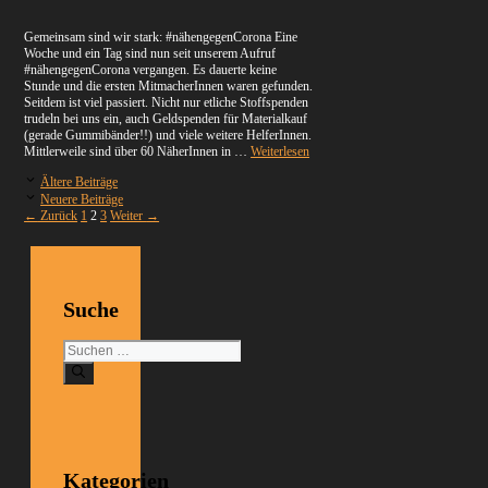
Gemeinsam sind wir stark: #nähengegenCorona Eine
Woche und ein Tag sind nun seit unserem Aufruf
#nähengegenCorona vergangen. Es dauerte keine
Stunde und die ersten MitmacherInnen waren gefunden.
Seitdem ist viel passiert. Nicht nur etliche Stoffspenden
trudeln bei uns ein, auch Geldspenden für Materialkauf
(gerade Gummibänder!!) und viele weitere HelferInnen.
Mittlerweile sind über 60 NäherInnen in …
Weiterlesen
Ältere Beiträge
Neuere Beiträge
Seite
Seite
Seite
←
Zurück
1
2
3
Weiter
→
Suche
Suchen
nach:
Kategorien