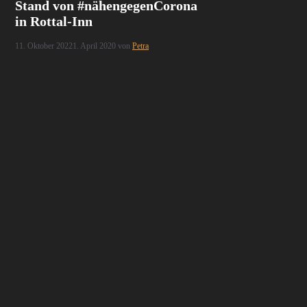
Stand von #nähengegenCorona
in Rottal-Inn
11. Oktober 2022
1. April 2020
von
Petra