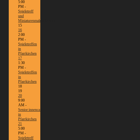
5:00
PM -
Spieletreff
und
Miniaturenmalen/Tabletop
15
16
2:00
PM -
Spieletreffen
in
Pfarrkirchen
17
1:30
PM -
Spieletreffen
in
Pfarrkirchen
18
19
20
9:00
AM -
Senior:innencafé
in
Pfarrkirchen
21
5:00
PM -
Spieletreff