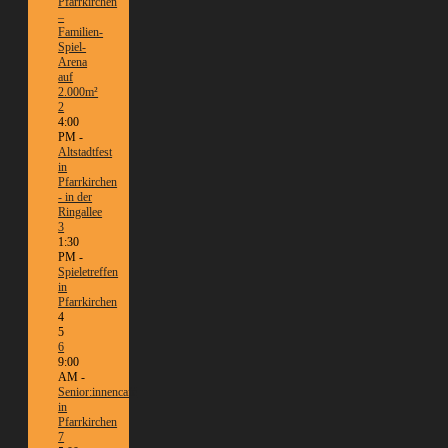
Pfarrkirchen
–
Familien-
Spiel-
Arena
auf
2.000m²
2
4:00
PM -
Altstadtfest
in
Pfarrkirchen
- in der
Ringallee
3
1:30
PM -
Spieletreffen
in
Pfarrkirchen
4
5
6
9:00
AM -
Senior:innencafé
in
Pfarrkirchen
7