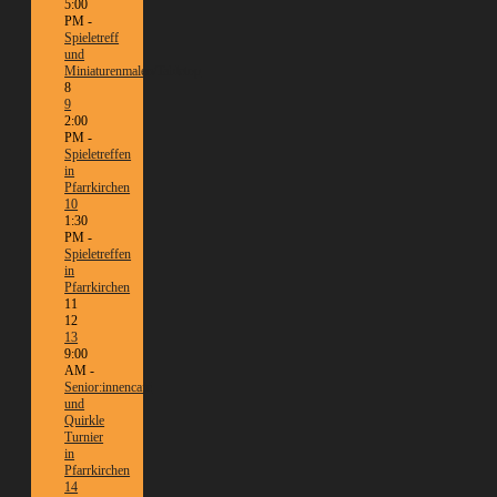
5:00
PM -
Spieletreff
und
Miniaturenmalen/Tabletop
8
9
2:00
PM -
Spieletreffen
in
Pfarrkirchen
10
1:30
PM -
Spieletreffen
in
Pfarrkirchen
11
12
13
9:00
AM -
Senior:innencafé
und
Quirkle
Turnier
in
Pfarrkirchen
14