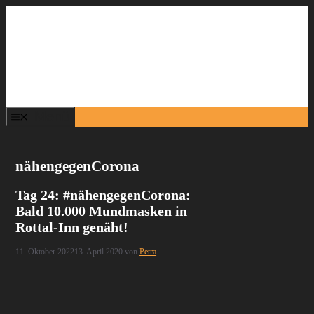
Zum
Inhalt
springen
Menü
nähengegenCorona
Tag 24: #nähengegenCorona:
Bald 10.000 Mundmasken in
Rottal-Inn genäht!
11. Oktober 2022
13. April 2020
von
Petra