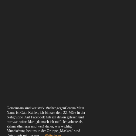
Gemeinsam sind wir stark: #nähengegenCorona Mein
Name ist Gabi Kahler, ich bin seit dem 22. März in der
Nähgruppe. Auf Facebook hab ich davon gelesen und
mir war sofort klar: „da mach ich mit“. Ich arbeite als
Zahnarzthelferin und weiß daher, wie wichtig
Mundschutz, bei uns in der Gruppe „Masken“ sind.
„Wenn wir mit unserer …
Weiterlesen