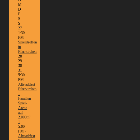
M
D
F
S
S
27
1:30
PM -
Spieletreffen
in
Pfarrkirchen
28
29
30
31
5:30
PM -
Altstadtfest
Pfarrkirchen
–
Familien-
Spiel-
Arena
auf
2.000m²
1
5:00
PM -
Altstadtfest