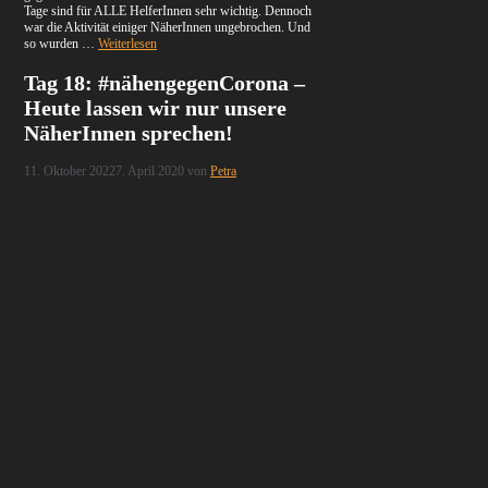
Tage sind für ALLE HelferInnen sehr wichtig. Dennoch
war die Aktivität einiger NäherInnen ungebrochen. Und
so wurden …
Weiterlesen
Tag 18: #nähengegenCorona –
Heute lassen wir nur unsere
NäherInnen sprechen!
11. Oktober 2022
7. April 2020
von
Petra